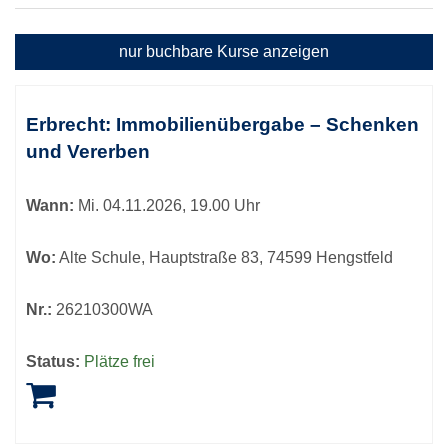
und
Umwelt
nur buchbare
Kurse anzeigen
Kursübersicht.
Tabellenüberschriften
Erbrecht: Immobilienübergabe – Schenken
können
und Vererben
sortiert
werden.
Wann:
Mi.
04.11.2026, 19.00 Uhr
Wo:
Alte Schule, Hauptstraße 83, 74599 Hengstfeld
Nr.:
26210300WA
Status:
Plätze frei