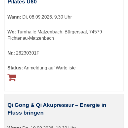
Pilates Ü60
können
sortiert
Wann:
Di.
08.09.2026, 9.30 Uhr
werden.
Wo:
Turnhalle Matzenbach, Bürgersaal, 74579
Fichtenau-Matzenbach
Nr.:
26230301FI
Status:
Anmeldung auf Warteliste
Qi Gong & Qi Akupressur – Energie in
Fluss bringen