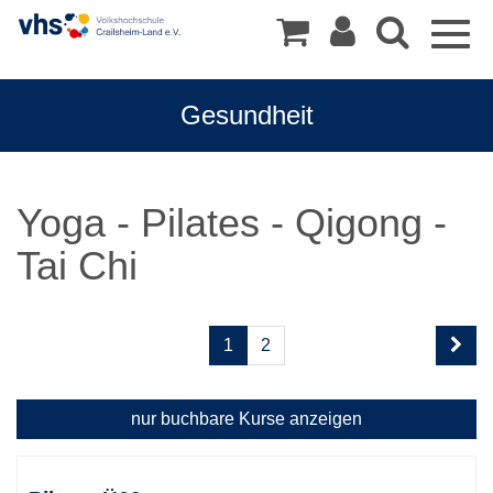
Togg
navig
Gesundheit
Yoga - Pilates - Qigong -
Tai Chi
Seite
1
2
1
von
2
nur buchbare
Kurse anzeigen
Kursübersicht.
Tabellenüberschriften