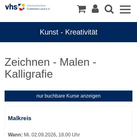
Togg
navig
Kunst - Kreativität
Zeichnen - Malen -
Kalligrafie
nur buchbare
Kurse anzeigen
Kursübersicht.
Tabellenüberschriften
Malkreis
können
sortiert
Wann:
Mi.
02.09.2026, 18.00 Uhr
werden.