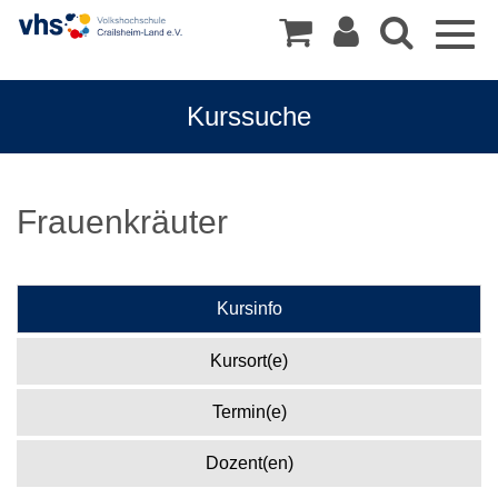
Togg
navig
Kurssuche
Frauenkräuter
Kursinfo
Kursort(e)
Termin(e)
Dozent(en)